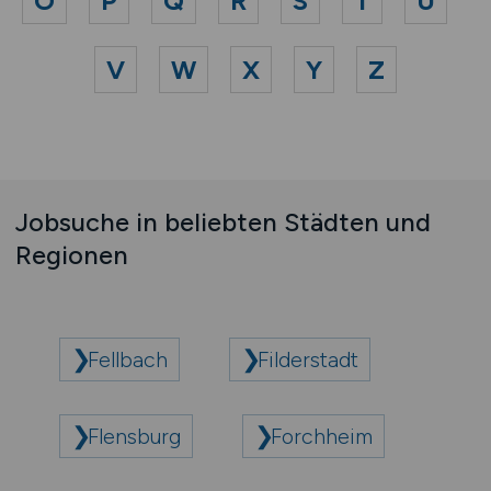
O
P
Q
R
S
T
U
V
W
X
Y
Z
Jobsuche in beliebten Städten und
Regionen
Fellbach
Filderstadt
Flensburg
Forchheim