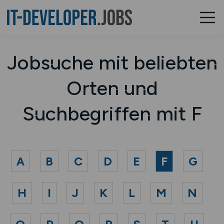
Jobsuche mit beliebten
Orten und
Suchbegriffen mit F
A
B
C
D
E
F
G
H
I
J
K
L
M
N