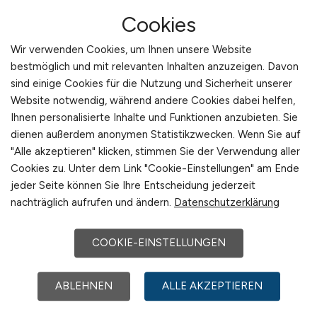
Ausstellern und hochwertigen Fachbesuchern
Cookies
rund um die digitale Transformation im
Mittelstand. Die Themen reichen von internen
Wir verwenden Cookies, um Ihnen unsere Website
digitalen Prozessen über Cloud-Computing
bestmöglich und mit relevanten Inhalten anzuzeigen. Davon
und IT-Sicherheit über die digitale Zukunft
sind einige Cookies für die Nutzung und Sicherheit unserer
mit BigData, Blockchain und KI bis zur IT-
Website notwendig, während andere Cookies dabei helfen,
Beratung und Personalfragen mit eLearning
Ihnen personalisierte Inhalte und Funktionen anzubieten. Sie
und digitalem Recruiting.
dienen außerdem anonymen Statistikzwecken. Wenn Sie auf
"Alle akzeptieren" klicken, stimmen Sie der Verwendung aller
Cookies zu. Unter dem Link "Cookie-Einstellungen" am Ende
jeder Seite können Sie Ihre Entscheidung jederzeit
nachträglich aufrufen und ändern.
Datenschutzerklärung
COOKIE-EINSTELLUNGEN
ABLEHNEN
ALLE AKZEPTIEREN