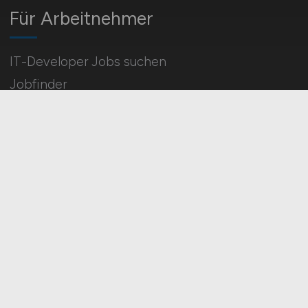
Für Arbeitnehmer
IT-Developer Jobs suchen
Jobfinder
Arbeitnehmer Registrierung
Social Media & Networks
Gleichberechtigung & Vielfalt
HOME