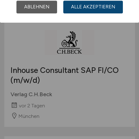
ABLEHNEN
ALLE AKZEPTIEREN
Inhouse Consultant SAP FI/CO
(m/w/d)
Verlag C.H.Beck
vor 2 Tagen
München