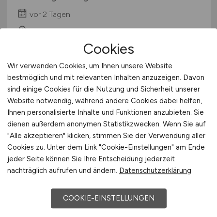
vor 2 Tagen
Regensburg
Cookies
Wir verwenden Cookies, um Ihnen unsere Website
bestmöglich und mit relevanten Inhalten anzuzeigen. Davon
sind einige Cookies für die Nutzung und Sicherheit unserer
Website notwendig, während andere Cookies dabei helfen,
Ihnen personalisierte Inhalte und Funktionen anzubieten. Sie
dienen außerdem anonymen Statistikzwecken. Wenn Sie auf
"Alle akzeptieren" klicken, stimmen Sie der Verwendung aller
Entwicklungsingenieur für
Cookies zu. Unter dem Link "Cookie-Einstellungen" am Ende
elektrische Konstruktion
(w/m/d)
jeder Seite können Sie Ihre Entscheidung jederzeit
nachträglich aufrufen und ändern.
Datenschutzerklärung
Hensoldt
vor 2 Tagen
COOKIE-EINSTELLUNGEN
Taufkirchen