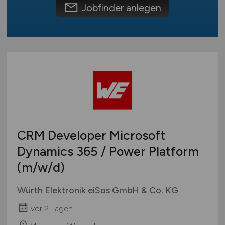
Wirtschaftsinformatik
Schweiz
Jobfinder anlegen
Sonstige
Europa
International
CRM Developer Microsoft
Dynamics 365 / Power Platform
(m/w/d)
Würth Elektronik eiSos GmbH & Co. KG
vor 2 Tagen