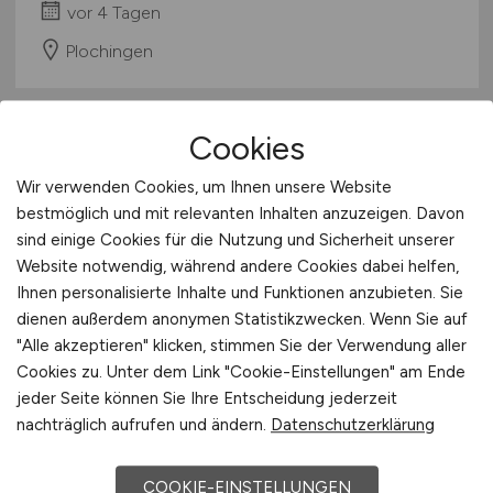
vor 4 Tagen
Plochingen
Cookies
Wir verwenden Cookies, um Ihnen unsere Website
bestmöglich und mit relevanten Inhalten anzuzeigen. Davon
sind einige Cookies für die Nutzung und Sicherheit unserer
Website notwendig, während andere Cookies dabei helfen,
Ihnen personalisierte Inhalte und Funktionen anzubieten. Sie
Softwareentwickler /
dienen außerdem anonymen Statistikzwecken. Wenn Sie auf
Automation Engineer
(m/w/d)
"Alle akzeptieren" klicken, stimmen Sie der Verwendung aller
Cookies zu. Unter dem Link "Cookie-Einstellungen" am Ende
SAUTER Deutschland Sauter-Cumulus GmbH
jeder Seite können Sie Ihre Entscheidung jederzeit
nachträglich aufrufen und ändern.
Datenschutzerklärung
vor 4 Tagen
Freiburg im Breisgau
COOKIE-EINSTELLUNGEN