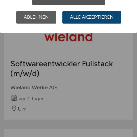
ABLEHNEN
ALLE AKZEPTIEREN
Softwareentwickler Fullstack
(m/w/d)
Wieland Werke AG
vor 4 Tagen
Ulm