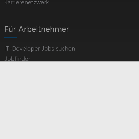
Karrierenetzwerk
Für Arbeitnehmer
IT-Developer Jobs suchen
Jobfinder
Arbeitnehmer Registrierung
Social Media & Networks
Gleichberechtigung & Vielfalt