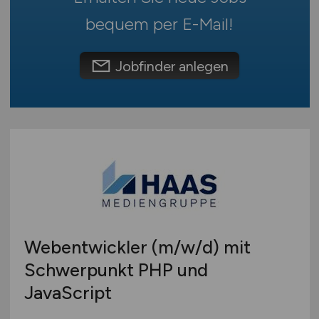
Webentwicklung
Österreich
bequem per
E-Mail
!
Wirtschaftsinformatik
Schweiz
Sonstige
Europa
Jobfinder anlegen
International
Webentwickler
(m/w/d)
mit
Schwerpunkt PHP und
JavaScript