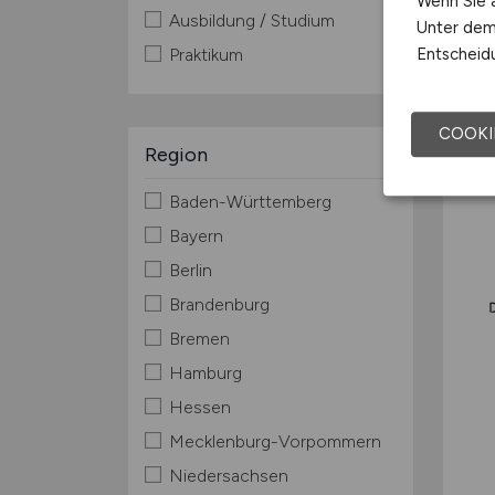
Wenn Sie a
Ausbildung / Studium
Unter dem 
Entscheidu
Praktikum
COOKI
Region
Baden-Württemberg
Bayern
Berlin
Brandenburg
Bremen
Hamburg
Hessen
Mecklenburg-Vorpommern
Niedersachsen