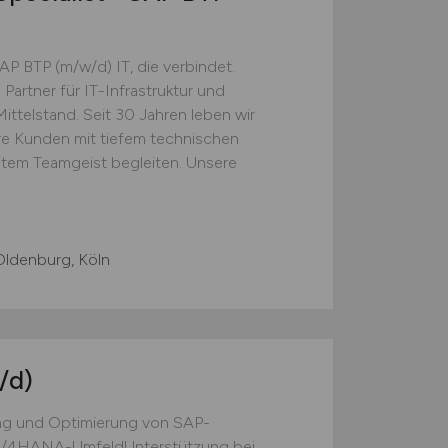
SAP BTP (m/w/d) IT, die verbindet.
 Partner für IT-Infrastruktur und
ttelstand. Seit 30 Jahren leben wir
re Kunden mit tiefem technischen
chtem Teamgeist begleiten. Unsere
 Oldenburg, Köln
/d)
ng und Optimierung von SAP-
S/4HANA-UmfeldUnterstützung bei