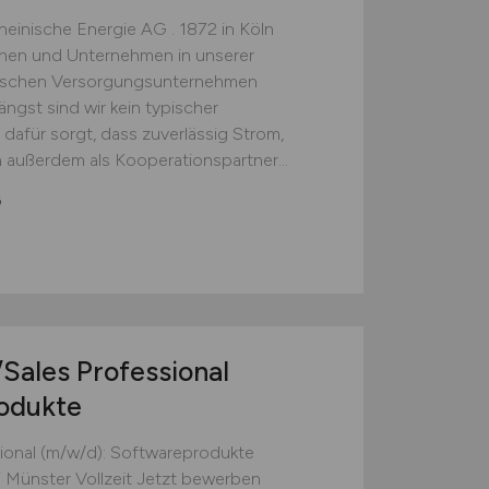
einische Energie AG . 1872 in Köln
hen und Unternehmen in unserer
eutschen Versorgungsunternehmen
ängst sind wir kein typischer
dafür sorgt, dass zuverlässig Strom,
n außerdem als Kooperationspartner...
G
Sales Professional
odukte
sional (m/w/d): Softwareprodukte
i Münster Vollzeit Jetzt bewerben