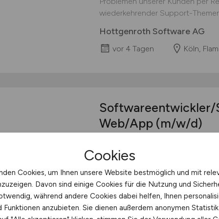
Problemen unserer Kunden per Rem
wiederkehrender Support-Themen a
Hottgenroth Software AG
vor 4 Tagen
Köln, Fla
Softwareentwickler/
Web/App
(m/w/d)
Softwareentwickler/Software De
Cookies
Vollzeit Jetzt bewerben Deine Au
Implementierung plattformunabhä
nden Cookies, um Ihnen unsere Website bestmöglich und mit rele
sowie deren Änderungen und Erwe
nzuzeigen. Davon sind einige Cookies für die Nutzung und Sicherh
und eine testgetriebene Entwicklu
otwendig, während andere Cookies dabei helfen, Ihnen personalisi
Idee bis zum fertigen Produkt -...
nd Funktionen anzubieten. Sie dienen außerdem anonymen Statisti