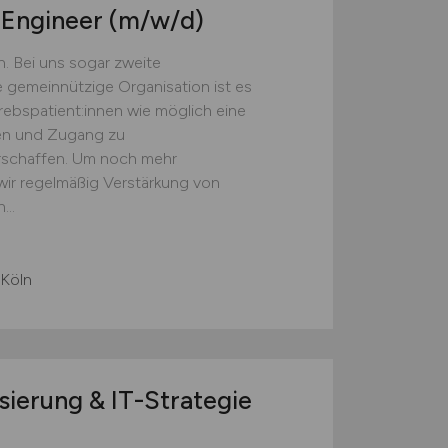
n Engineer
(m/w/d)
n. Bei uns sogar zweite
 gemeinnützige Organisation ist es
krebspatient:innen wie möglich eine
en und Zugang zu
erschaffen. Um noch mehr
 wir regelmäßig Verstärkung von
...
 Köln
isierung & IT-Strategie