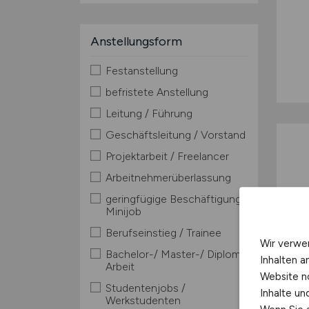
Anstellungsform
Festanstellung
befristete Anstellung
Leitung / Führung
Geschäftsleitung / Vorstand
Projektarbeit / Freelancer
Arbeitnehmerüberlassung
geringfügige Beschäftigung /
Minijob
Berufseinstieg / Trainee
Wir verwe
Bachelor-/ Master-/ Diplom-
Inhalten a
Arbeit
Website n
Studentenjobs /
Inhalte u
Werkstudenten