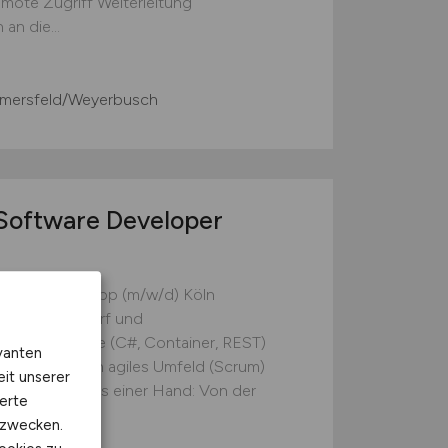
ote Zugriff Weiterleitung
n die...
mmersfeld/Weyerbusch
Software Developer
veloper Web/App (m/w/d) Köln
fgaben: Entwurf und
ngiger Module (C#, Container, REST)
vanten
iterungen Ein agiles Umfeld (Scrum)
eit unserer
ng Qualität aus einer Hand: Von der
erte
kzwecken.