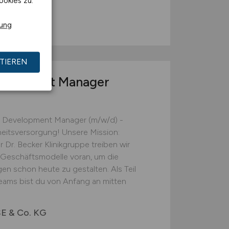
ookies zu.
rung
TIEREN
evelopment Manager
ss Development Manager (m/w/d) -
eitsversorgung! Unsere Mission:
r. Becker Klinikgruppe treiben wir
r Geschäftsmodelle voran, um die
 schon heute zu gestalten. Als Teil
ams bist du von Anfang an mitten
 SE & Co. KG