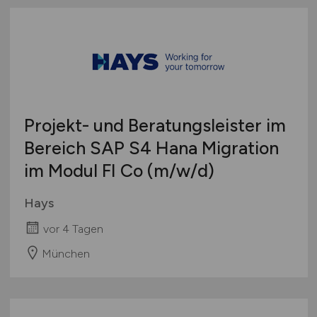
Webentwicklung
Österreich
Wirtschaftsinformatik
Schweiz
Sonstige
Europa
International
Projekt- und Beratungsleister im
Bereich SAP S4 Hana Migration
im Modul FI Co
(m/w/d)
Hays
vor 4 Tagen
München