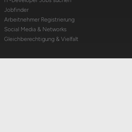
IT-Developer Jobs suchen
Jobfinder
Arbeitnehmer Registrierung
Social Media & Networks
Gleichberechtigung & Vielfalt
HOME
IMPRESSUM
DATENSCHUTZ
COOKIE-EINSTELLUNGEN