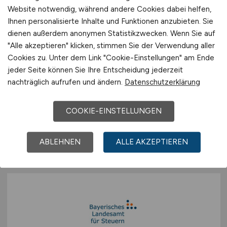
Website notwendig, während andere Cookies dabei helfen,
Ihnen personalisierte Inhalte und Funktionen anzubieten. Sie
dienen außerdem anonymen Statistikzwecken. Wenn Sie auf
"Alle akzeptieren" klicken, stimmen Sie der Verwendung aller
Cookies zu. Unter dem Link "Cookie-Einstellungen" am Ende
IT Application Support Specialist
jeder Seite können Sie Ihre Entscheidung jederzeit
Logistik
(m/w/d)
nachträglich aufrufen und ändern.
Datenschutzerklärung
CCV GmbH
COOKIE-EINSTELLUNGEN
01.08.2026
Au in der Hallertau
ABLEHNEN
ALLE AKZEPTIEREN