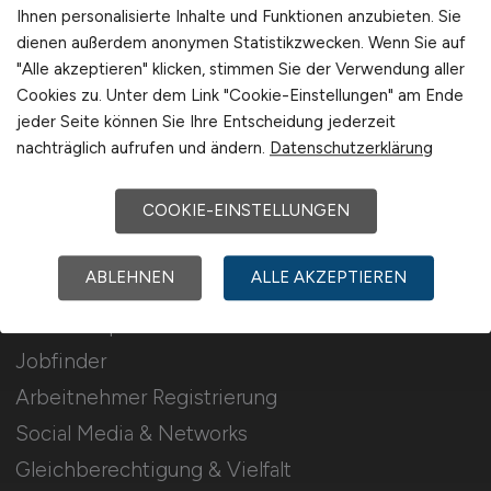
Stellenanzeigen schalten
Ihnen personalisierte Inhalte und Funktionen anzubieten. Sie
dienen außerdem anonymen Statistikzwecken. Wenn Sie auf
Mediadaten & Konditionen
"Alle akzeptieren" klicken, stimmen Sie der Verwendung aller
Arbeitgeber Seite
Cookies zu. Unter dem Link "Cookie-Einstellungen" am Ende
jeder Seite können Sie Ihre Entscheidung jederzeit
Arbeitgeber Kontakt
nachträglich aufrufen und ändern.
Datenschutzerklärung
Karrierenetzwerk
COOKIE-EINSTELLUNGEN
Für Arbeitnehmer
ABLEHNEN
ALLE AKZEPTIEREN
IT-Developer Jobs suchen
Jobfinder
Arbeitnehmer Registrierung
Social Media & Networks
Gleichberechtigung & Vielfalt