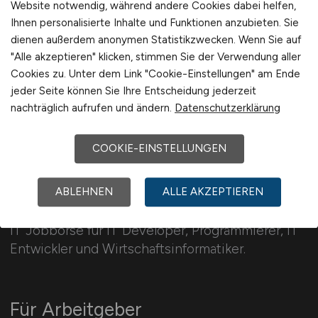
Telekommunikation
Website notwendig, während andere Cookies dabei helfen,
Deutschlandweit
Ihnen personalisierte Inhalte und Funktionen anzubieten. Sie
Webentwicklung
Österreich
dienen außerdem anonymen Statistikzwecken. Wenn Sie auf
Wirtschaftsinformatik
Schweiz
"Alle akzeptieren" klicken, stimmen Sie der Verwendung aller
Sonstige
Europa
Cookies zu. Unter dem Link "Cookie-Einstellungen" am Ende
jeder Seite können Sie Ihre Entscheidung jederzeit
International
nachträglich aufrufen und ändern.
Datenschutzerklärung
COOKIE-EINSTELLUNGEN
IT-DEVELOPER.JOBS
ABLEHNEN
ALLE AKZEPTIEREN
IT Jobbörse für IT Developer, Programmierer, IT
Entwickler und Wirtschaftsinformatiker.
Für Arbeitgeber