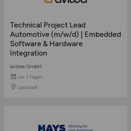
Wirtschaftsinformatik
Schweiz
Sonstige
Europa
Technical Project Lead
International
Automotive
(m/w/d)
| Embedded
Software & Hardware
Integration
avitea GmbH
vor 3 Tagen
Lippstadt