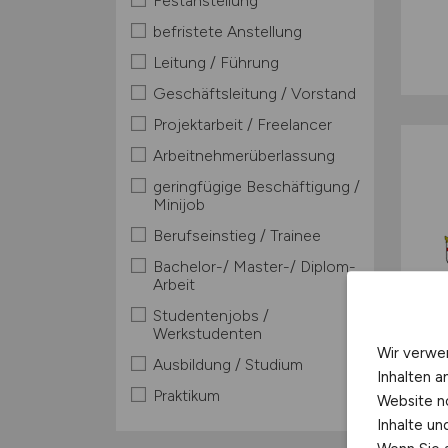
Festanstellung
befristete Anstellung
Leitung / Führung
Geschäftsleitung / Vorstand
Projektarbeit / Freelancer
Arbeitnehmerüberlassung
geringfügige Beschäftigung /
Minijob
Berufseinstieg / Trainee
Bachelor-/ Master-/ Diplom-
Arbeit
Studentenjobs /
Werkstudenten
Wir verwe
Ausbildung / Studium
Inhalten a
Praktikum
Website n
Inhalte u