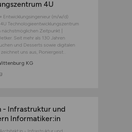
lungszentrum 4U
» Entwicklungsingenieur (m/w/d)
 4U Technologieentwicklungszentrum
m nächstmöglichen Zeitpunkt |
 Oetker. Seit mehr als 130 Jahren
Kuchen und Desserts sowie digitalen
zeichnet uns aus, Pioniergeist...
Wittenburg KG
g
 - Infrastruktur und
rn Informatiker:in
Architekt:in - Infrastruktur und