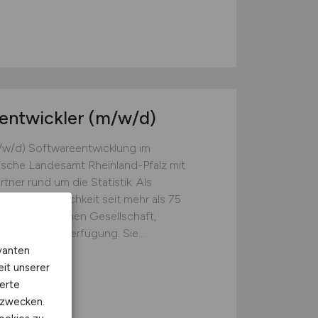
entwickler
(m/w/d)
/w/d) Softwareentwicklung im
tische Landesamt Rheinland-Pfalz mit
tner rund um die Statistik: Als
ir der Öffentlichkeit seit mehr als 75
u den Bereichen Gesellschaft,
d-Pfalz zur Verfügung. Sie...
vanten
nland-Pfalz
eit unserer
erte
kzwecken.