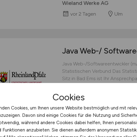
Wieland Werke AG
vor 2 Tagen
Ulm
Java Web-/ Software
Java Web-/Softwareentwickler (m
Statistischen Verbund Das Statis
Sitz in Bad Ems ist Ihr Ansprechpar
Informationsdienstleister stellen w
Jahren Daten und Auswertungen z
Cookies
Wirtschaft und Umwelt für Rheinlan
nden Cookies, um Ihnen unsere Website bestmöglich und mit rele
Statistisches Landesamt Rhei
nzuzeigen. Davon sind einige Cookies für die Nutzung und Sicherh
otwendig, während andere Cookies dabei helfen, Ihnen personalisi
vor 2 Tagen
Bad Ems
nd Funktionen anzubieten. Sie dienen außerdem anonymen Statisti