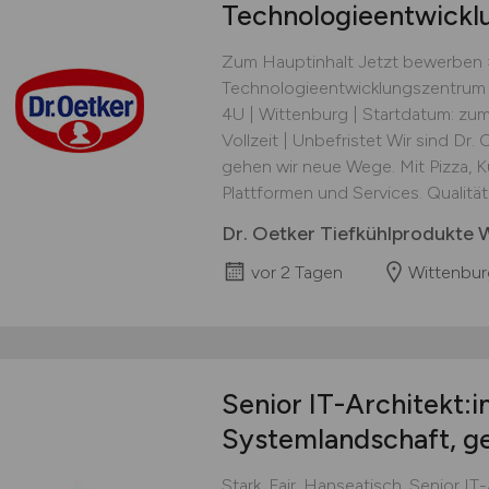
Technologieentwick
Zum Hauptinhalt Jetzt bewerben 
Technologieentwicklungszentrum
4U | Wittenburg | Startdatum: zu
Vollzeit | Unbefristet Wir sind Dr.
gehen wir neue Wege. Mit Pizza, 
Plattformen und Services. Qualität 
Dr. Oetker Tiefkühlprodukte 
vor 2 Tagen
Wittenbur
Senior IT-Architekt:in
Systemlandschaft, ge
Stark. Fair. Hanseatisch. Senior IT-