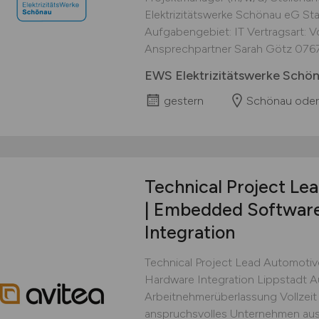
Elektrizitätswerke Schönau eG St
Aufgabengebiet: IT Vertragsart: Vol
Ansprechpartner Sarah Götz 0767
EWS Elektrizitätswerke Schö
gestern
Schönau oder
Technical Project L
| Embedded Softwar
Integration
Technical Project Lead Automoti
Hardware Integration Lippstadt 
Arbeitnehmerüberlassung Vollzeit
anspruchsvolles Unternehmen aus 