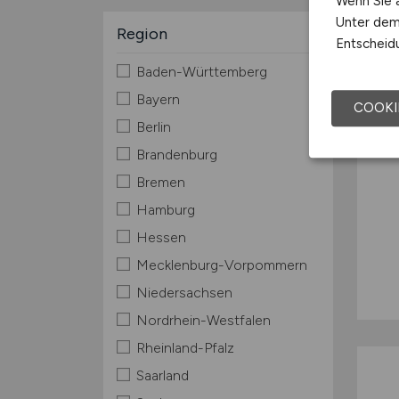
Wenn Sie a
Unter dem 
Region
Entscheidu
Baden-Württemberg
Bayern
COOKI
Berlin
Brandenburg
Bremen
Hamburg
Hessen
Mecklenburg-Vorpommern
Niedersachsen
Nordrhein-Westfalen
Rheinland-Pfalz
Saarland