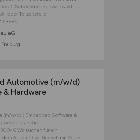
andort: Schönau im Schwarzwald
l- oder Teilzeitstelle
3 8885...
nau eG
 Freiburg
ead Automotive
(m/w/d)
e & Hardware
ve (m/w/d) | Embedded Software &
Automobilbranche
 30046 Wir suchen für ein
dem Automotive-Bereich mit Sitz in