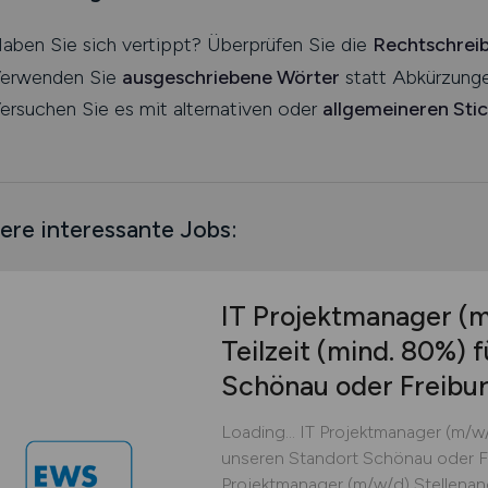
aben Sie sich vertippt? Überprüfen Sie die
Rechtschrei
erwenden Sie
ausgeschriebene Wörter
statt Abkürzunge
ersuchen Sie es mit alternativen oder
allgemeineren Sti
ere interessante Jobs:
IT Projektmanager
(m
Teilzeit (mind. 80%) 
Schönau oder Freibu
Loading... IT Projektmanager (m/w/d
unseren Standort Schönau oder Fre
Projektmanager (m/w/d) Stellena