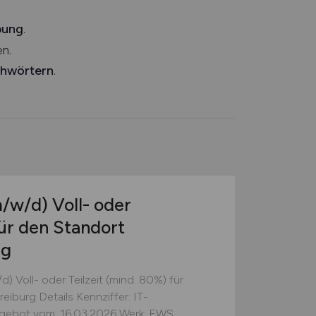
bung
.
n.
chwörtern
.
/w/d)
Voll- oder
für den Standort
rg
) Voll- oder Teilzeit (mind. 80%) für
iburg Details Kennziffer: IT-
ngebot vom: 16.03.2026 Werk: EWS