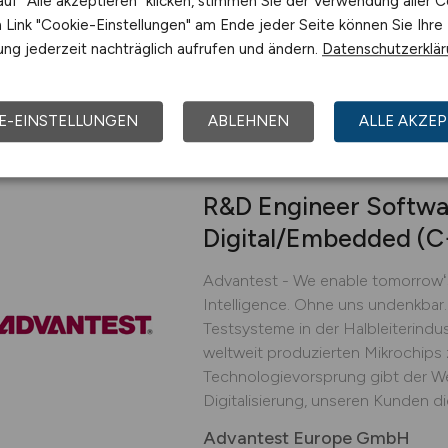
uf "Alle akzeptieren" klicken, stimmen Sie der Verwendung aller C
our customers to...
Link "Cookie-Einstellungen" am Ende jeder Seite können Sie Ihre
Advantest Europe GmbH
ng jederzeit nachträglich aufrufen und ändern.
Datenschutzerklä
vor 3 Tagen
Böblingen
E-EINSTELLUNGEN
ABLEHNEN
ALLE AKZEP
R&D Engineer Softwa
Digital/Embedded (C
Advantest - We enable tomorrowʻs 
Intelligence. Ohne uns undenkbar.
Testsysteme in der Halbleiterindust
weltweit produzierten Mikrochips
Technologievorsprung gibt der We
Digitalisierung, unseren Kunden die
Advantest Europe GmbH