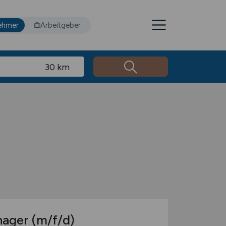
ehmer
Arbeitgeber
nager
(m/f/d)