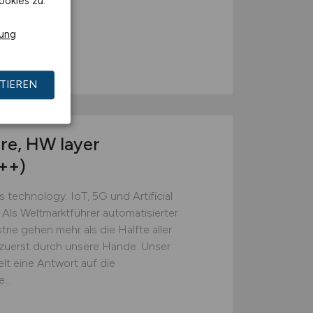
ookies zu.
rung
TIEREN
re, HW layer
++)
technology. IoT, 5G und Artificial
 Als Weltmarktführer automatisierter
rie gehen mehr als die Hälfte aller
 zuerst durch unsere Hände. Unser
lt eine Antwort auf die
...