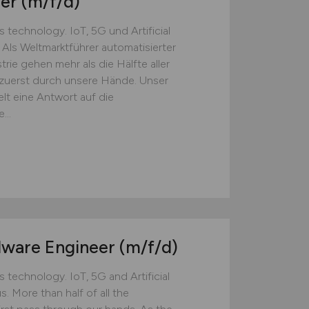
eer
(m/f/d)
technology. IoT, 5G und Artificial
 Als Weltmarktführer automatisierter
rie gehen mehr als die Hälfte aller
 zuerst durch unsere Hände. Unser
lt eine Antwort auf die
...
dware Engineer
(m/f/d)
technology. IoT, 5G and Artificial
s. More than half of all the