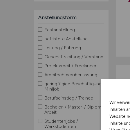
Anstellungsform
Festanstellung
befristete Anstellung
Leitung / Führung
Geschäftsleitung / Vorstand
Projektarbeit / Freelancer
Arbeitnehmerüberlassung
geringfügige Beschäftigung /
Minijob
Berufseinstieg / Trainee
Wir verwe
Bachelor-/ Master-/ Diplom-
Inhalten a
Arbeit
Website n
Studentenjobs /
Inhalte u
Werkstudenten