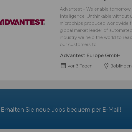
Advantest - We enable tomorrowʻs 
Intelligence. Unthinkable without u
microchips produced worldwide fi
global market leader of automate
industry we help the world to reali
our customers to...
Advantest Europe GmbH
vor 3 Tagen
Böblingen
Erhalten Sie neue Jobs bequem per
E-Mail
!