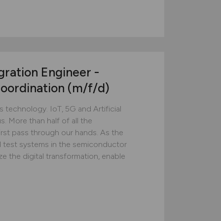
gration Engineer -
oordination
(m/f/d)
technology. IoT, 5G and Artificial
s. More than half of all the
rst pass through our hands. As the
d test systems in the semiconductor
ze the digital transformation, enable