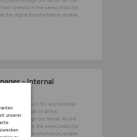
rst pass through our hands. As the
d test systems in the semiconductor
ze the digital transformation, enable
ager - Internal
d)
technology. IoT, 5G and Artificial
vanten
s. More than half of all the
eit unserer
rst pass through our hands. As the
erte
d test systems in the semiconductor
kzwecken.
ze the digital transformation, enable