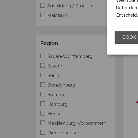
Wenn Sie a
Ausbildung / Studium
Unter dem 
Entscheidu
Praktikum
COOKI
Region
Baden-Württemberg
Bayern
Berlin
Brandenburg
Bremen
Hamburg
Hessen
Mecklenburg-Vorpommern
Niedersachsen