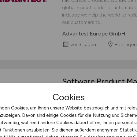
microchips produced worldwide fi
global market leader of automate
industry we help the world to reali
our customers to...
Advantest Europe GmbH
vor 3 Tagen
Böblingen
Software Product Man
Efficiency ART
(m/f/
Cookies
Advantest - We enable tomorrowʻs 
nden Cookies, um Ihnen unsere Website bestmöglich und mit rele
Intelligence. Unthinkable without u
nzuzeigen. Davon sind einige Cookies für die Nutzung und Sicherh
microchips produced worldwide fi
otwendig, während andere Cookies dabei helfen, Ihnen personalisi
global market leader of automate
nd Funktionen anzubieten. Sie dienen außerdem anonymen Statisti
industry we help the world to reali