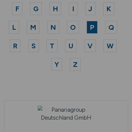
F
G
H
I
J
K
L
M
N
O
P
Q
R
S
T
U
V
W
Y
Z